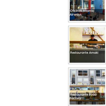
Oficinas Atlantic
Airways
Restaurante Amaki
Restaurante Food
Factory