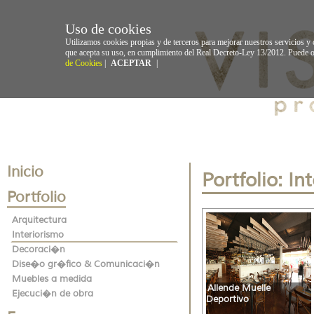
Uso de cookies
Utilizamos cookies propias y de terceros para mejorar nuestros servicios y
que acepta su uso, en cumplimiento del Real Decreto-Ley 13/2012. Puede o
de Cookies
|
ACEPTAR
|
Inicio
Portfolio: In
Portfolio
Arquitectura
Interiorismo
Decoraci�n
Dise�o gr�fico & Comunicaci�n
Muebles a medida
Allende Muelle
Ejecuci�n de obra
Deportivo