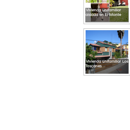
Vivienda unifamiliar
aislada en El Monte
Vivienda unifamiliar Los
Toscanes