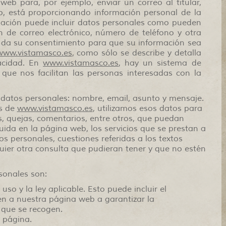
b para, por ejemplo, enviar un correo al titular,
cio, está proporcionando información personal de la
mación puede incluir datos personales como pueden
ión de correo electrónico, número de teléfono y otra
rio da su consentimiento para que su información sea
www.vistamasco.es
, como sólo se describe y detalla
vacidad. En
www.vistamasco.es
, hay un sistema de
que nos facilitan las personas interesadas con la
s datos personales: nombre, email, asunto y mensaje.
os de
www.vistamasco.es
, utilizamos esos datos para
s, quejas, comentarios, entre otros, que puedan
luida en la página web, los servicios que se prestan a
s personales, cuestiones referidas a los textos
uier otra consulta que pudieran tener y que no estén
sonales son:
so y la ley aplicable. Esto puede incluir el
en a nuestra página web a garantizar la
 que se recogen.
 página.