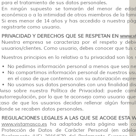
para el tratamiento de sus datos personales.
En ningún supuesto se tomarán del menor de edad in
económica o a la intimidad de otros miembros de la famil
Si eres menor de 14 años y has accedido a nuestra pági
registrarte como usuario.
PRIVACIDAD Y DERECHOS QUE SE RESPETAN EN
www.vi
Nuestra empresa se caracteriza por el respeto y deb
usuarios/clientes. Como usuario, debes conocer que tus 
Nuestros principios en lo relativo a tu privacidad son los 
No pedimos información personal a menos que sea nece
No compartimos información personal de nuestros usua
en el caso de que contemos con su autorización expre
No usamos sus datos personales con una finalidad disti
Aviso sobre nuestra Política de Privacidad: puede camb
autorregulación, por lo que te aconsejo como usuario que l
caso de que los usuarios decidan rellenar algún formul
donde se recaben datos personales.
REGULACIONES LEGALES A LAS QUE SE ACOGE ESTA 
www.vistamasco.es
ha adaptado esta página web con
Protección de Datos de Carácter Personal (en adela