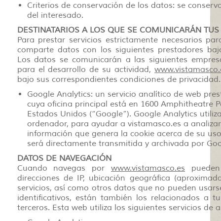
Criterios de conservación de los datos: se conserv
del interesado.
DESTINATARIOS A LOS QUE SE COMUNICARÁN TUS
Para prestar servicios estrictamente necesarios par
comparte datos con los siguientes prestadores baj
Los datos se comunicarán a las siguientes empresa
para el desarrollo de su actividad,
www.vistamasco.
bajo sus correspondientes condiciones de privacidad.
Google Analytics: un servicio analítico de web pr
cuya oficina principal está en 1600 Amphitheatre P
Estados Unidos (“Google”). Google Analytics utiliz
ordenador, para ayudar a vistamasco.es a analizar 
información que genera la cookie acerca de su us
será directamente transmitida y archivada por Goo
DATOS DE NAVEGACIÓN
Cuando navegas por
www.vistamasco.es
pueden r
direcciones de IP, ubicación geográfica (aproximad
servicios, así como otros datos que no pueden usarse
identificativos, están también los relacionados a 
terceros. Esta web utiliza los siguientes servicios de a