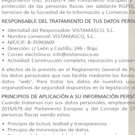
Reglamento (UE) 2016/679 del Parlamento Europeo y d
protección de las personas físicas (en adelante RGPD)
Servicios de la Sociedad de la Información y Comercio El
RESPONSABLE DEL TRATAMIENTO DE TUS DATOS PER
Identidad del Responsable: VISTAMASCO, S.L.
Nombre comercial: VISTAMASCO, S.L.
NIF/CIF: B-35993609
Dirección: c/ León y Castillo, 246 - Bajo
Correo electrónico: info@vistamasco.es
Actividad: Construcción completa, reparación y conser
A efectos de lo previsto en el Reglamento General de Pr
los datos personales que nos facilite mediante los formu
datos “web”. Para tratar los datos de nuestros usu
organizativas de seguridad dispuestas en la legislación v
PRINCIPIOS DE APLICACIÓN A SU INFORMACIÓN PERS
Cuando tratemos con sus datos personales, emplearemos
2016/679 del Parlamento Europeo y del Consejo de 27 
personas físicas siendo estos:
Principio de licitud, lealtad y transparencia.
Principio de minimización de datos.