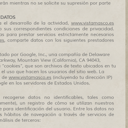
arán mientras no se solicite su supresión por parte
 DATOS
a el desarrollo de la actividad,
www.vistamasco.es
o sus correspondientes condiciones de privacidad.
s para prestar servicios estrictamente necesarios
es
, comparte datos con los siguientes prestadores
estado por Google, Inc., una compañía de Delaware
arkway, Mountain View (California), CA 94043,
a “cookies”, que son archivos de texto ubicados en tu
el uso que hacen los usuarios del sitio web. La
o de
www.vistamasco.es
(incluyendo tu dirección IP)
gle en los servidores de Estados Unidos.
ecogerse datos no identificables, tales como
amente), un registro de cómo se utilizan nuestros
 para identificación del usuario. Entre los datos no
tus hábitos de navegación a través de servicios de
nálisis de terceros: