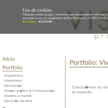
Uso de cookies
Utilizamos cookies propias y de terceros para mejorar nuestros servicios y
que acepta su uso, en cumplimiento del Real Decreto-Ley 13/2012. Puede o
de Cookies
|
ACEPTAR
|
Inicio
Portfolio: V
Portfolio
Arquitectura
Interiorismo
Decoraci�n
Conclu�mos la obr
Dise�o gr�fico & Comunicaci�n
la vivienda.
Muebles a medida
Ejecuci�n de obra