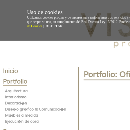
Uso de cookies
Utilizamos cookies propias y de terceros para mejorar nuestros servicios y
que acepta su uso, en cumplimiento del Real Decreto-Ley 13/2012. Puede o
de Cookies
|
ACEPTAR
|
Inicio
Portfolio: O
Portfolio
Arquitectura
Interiorismo
Decoraci�n
Dise�o gr�fico & Comunicaci�n
Muebles a medida
Ejecuci�n de obra